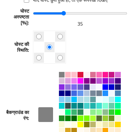
घोस्ट
अस्पष्टता
[%]
घोस्ट की
स्थिति
बैकग्राउंड का
रंग