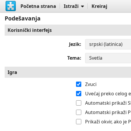
Početna strana
Istraži
Kreiraj
Podešavanja
Korisnički interfejs
Jezik
Tema
Igra
Zvuci
Uvećaj preko celog 
Automatski prikaži S
Automatski prikaži 
Prikaži okvir, ako je 