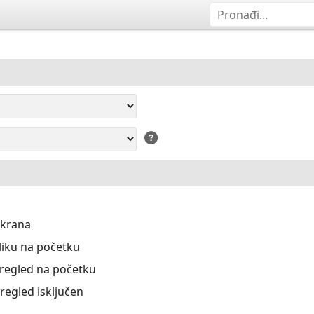
ekrana
liku na početku
Pregled na početku
Pregled isključen