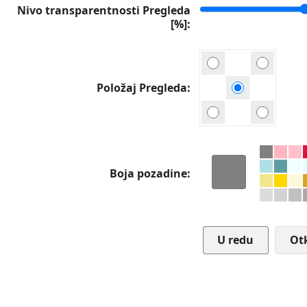
Nivo transparentnosti Pregleda
[%]
Položaj Pregleda
Boja pozadine
Ot