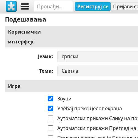
Региструј се
Пријави с
Подешавања
Кориснички
интерфејс
Језик
Тема
Игра
Звуци
Увећај преко целог екрана
Аутоматски прикажи Слику на по
Аутоматски прикажи Преглед на 
Прикажи оквир, ако је Преглед 