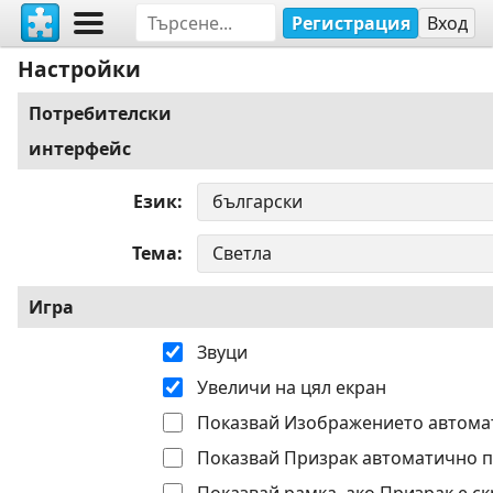
Регистрация
Вход
Настройки
Потребителски
интерфейс
Език
Тема
Игра
Звуци
Увеличи на цял екран
Показвай Изображението автома
Показвай Призрак автоматично п
Показвай рамка, ако Призрак е ск