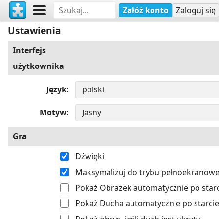
Załóż konto
Zaloguj się
Ustawienia
Interfejs
użytkownika
Język
Motyw
Gra
Dźwięki
Maksymalizuj do trybu pełnoekranow
Pokaż Obrazek automatycznie po starc
Pokaż Ducha automatycznie po starcie
Pokaż obrys, jeśli duch jest ukryty