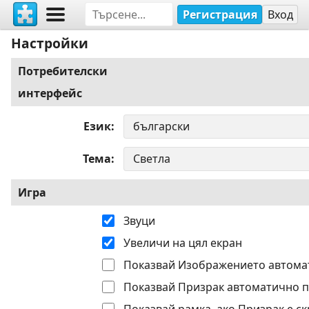
Регистрация
Вход
Настройки
Потребителски
интерфейс
Език
Тема
Игра
Звуци
Увеличи на цял екран
Показвай Изображението автома
Показвай Призрак автоматично п
Показвай рамка, ако Призрак е ск