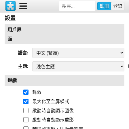
註冊
登錄
設置
用戶界
面
語言
主題
遊戲
聲效
最大化至全屏模式
啟動時自動顯示圖像
啟動時自動顯示重影
若隱藏重影，則顯示輪廓