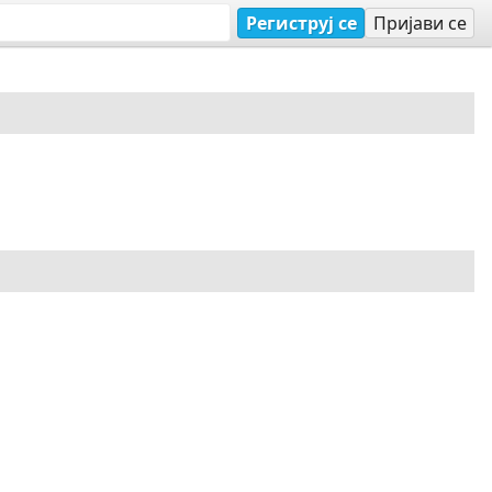
Региструј се
Пријави се