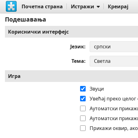
Почетна страна
Истражи
Креирај
Подешавања
Кориснички интерфејс
Језик
Тема
Игра
Звуци
Увећај преко целог
Аутоматски прикажи
Аутоматски прикажи
Прикажи оквир, ако