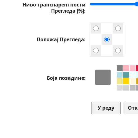
Ниво транспарентности
Прегледа [%]
Положај Прегледа
Боја позадине
От