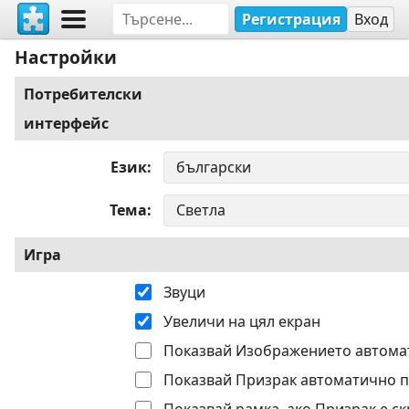
Регистрация
Вход
Настройки
Потребителски
интерфейс
Език
Тема
Игра
Звуци
Увеличи на цял екран
Показвай Изображението автома
Показвай Призрак автоматично п
Показвай рамка, ако Призрак е ск