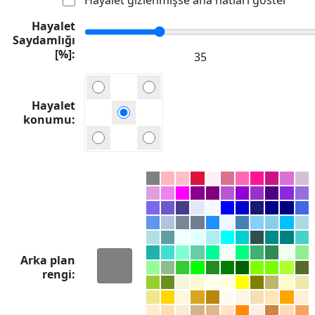
Hayalet
Saydamlığı
[%]
Hayalet
konumu
Arka plan
rengi