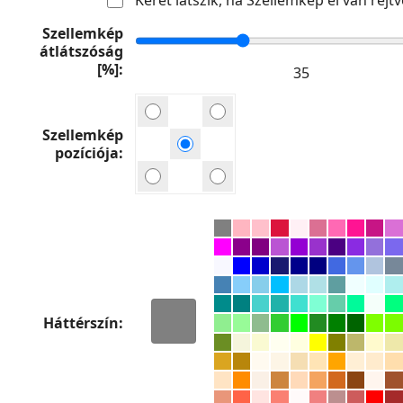
Szellemkép
átlátszóság
[%]
Szellemkép
pozíciója
Háttérszín