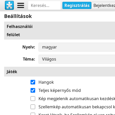
Regisztrálás
Bejelentke
Beállítások
Felhasználói
felület
Nyelv
Téma
Játék
Hangok
Teljes képernyős mód
Kép megjelenik automatikusan kezdés
Szellemkép automatikusan bekapcsol k
Keret látszik, ha Szellemkép el van rejtv