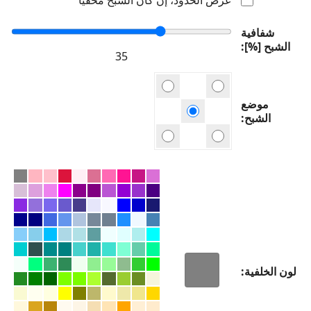
شفافية
الشبح [%]
موضع
الشبح
لون الخلفية