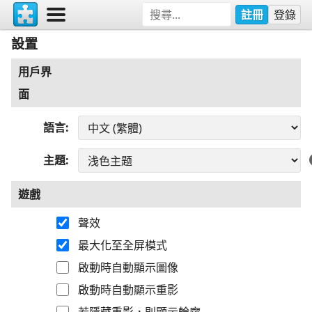
註冊
登錄
設置
用戶界
面
語言
主題
遊戲
聲效
最大化至全屏模式
啟動時自動顯示圖像
啟動時自動顯示重影
若隱藏重影，則顯示輪廓