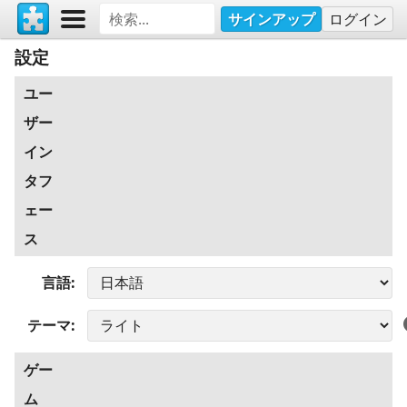
サインアップ
ログイン
設定
ユー
ザー
イン
タフ
ェー
ス
言語
テーマ
ゲー
ム