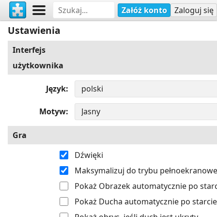
Załóż konto
Zaloguj się
Ustawienia
Interfejs
użytkownika
Język
Motyw
Gra
Dźwięki
Maksymalizuj do trybu pełnoekranow
Pokaż Obrazek automatycznie po starc
Pokaż Ducha automatycznie po starcie
Pokaż obrys, jeśli duch jest ukryty