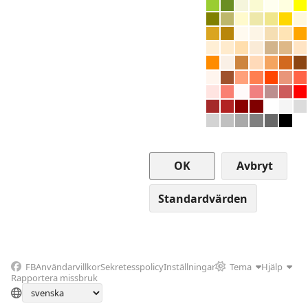
Avbryt
FB
Användarvillkor
Sekretesspolicy
Inställningar
Tema
Hjälp
Rapportera missbruk