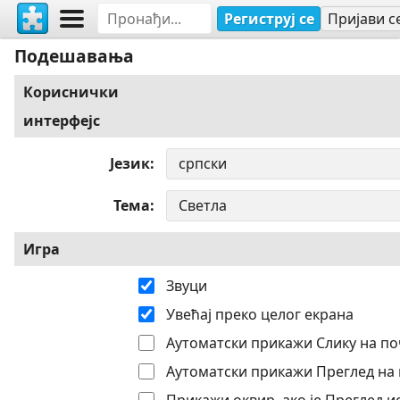
Региструј се
Пријави с
Подешавања
Кориснички
интерфејс
Језик
Тема
Игра
Звуци
Увећај преко целог екрана
Аутоматски прикажи Слику на по
Аутоматски прикажи Преглед на 
Прикажи оквир, ако је Преглед 