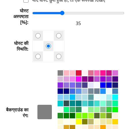
घोस्ट
अस्पष्टता
[%]
घोस्ट की
स्थिति
बैकग्राउंड का
रंग