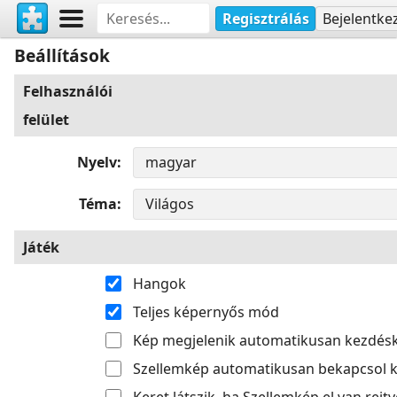
Regisztrálás
Bejelentke
Beállítások
Felhasználói
felület
Nyelv
Téma
Játék
Hangok
Teljes képernyős mód
Kép megjelenik automatikusan kezdés
Szellemkép automatikusan bekapcsol k
Keret látszik, ha Szellemkép el van rejtv