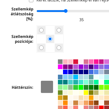
Szellemkép
átlátszóság
[%]
Szellemkép
pozíciója
Háttérszín