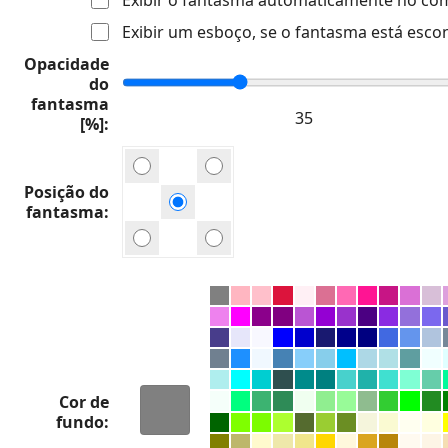
Exibir um esboço, se o fantasma está esco
Opacidade
do
fantasma
[%]
Posição do
fantasma
Cor de
fundo