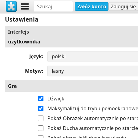
Załóż konto
Zaloguj się
Ustawienia
Interfejs
użytkownika
Język
Motyw
Gra
Dźwięki
Maksymalizuj do trybu pełnoekranow
Pokaż Obrazek automatycznie po starc
Pokaż Ducha automatycznie po starcie
Pokaż obrys, jeśli duch jest ukryty