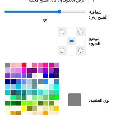
شفافية
الشبح [%]
موضع
الشبح
لون الخلفية