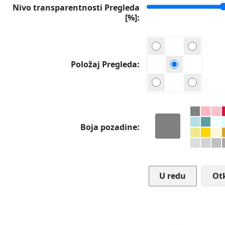
Nivo transparentnosti Pregleda
[%]
Položaj Pregleda
Boja pozadine
Ot