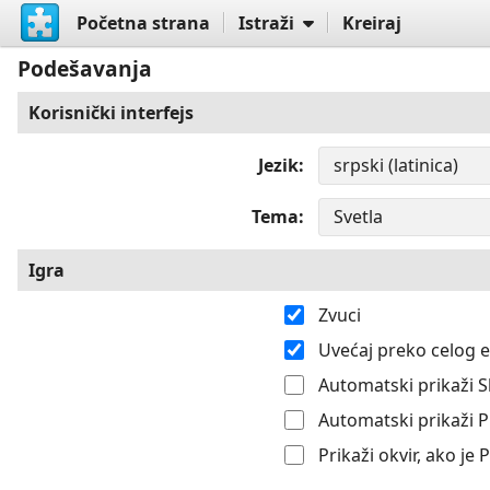
Početna strana
Istraži
Kreiraj
Podešavanja
Korisnički interfejs
Jezik
Tema
Igra
Zvuci
Uvećaj preko celog 
Automatski prikaži S
Automatski prikaži 
Prikaži okvir, ako je 