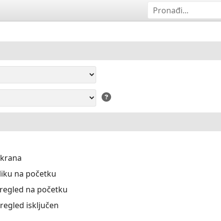
ekrana
liku na početku
Pregled na početku
Pregled isključen