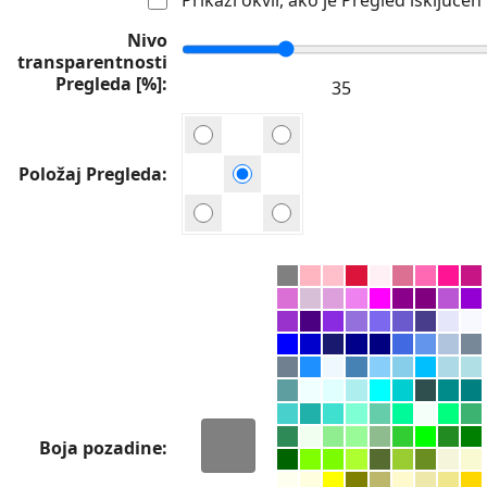
Nivo
transparentnosti
Pregleda [%]
Položaj Pregleda
Boja pozadine