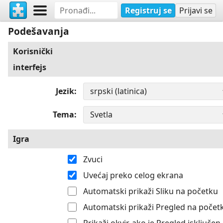
Registruj se
Prijavi se
Podešavanja
Korisnički
interfejs
Jezik
Tema
Igra
Zvuci
Uvećaj preko celog ekrana
Automatski prikaži Sliku na početku
Automatski prikaži Pregled na počet
Prikaži okvir, ako je Pregled isključen