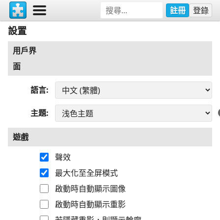
註冊
登錄
設置
用戶界
面
語言
主題
遊戲
聲效
最大化至全屏模式
啟動時自動顯示圖像
啟動時自動顯示重影
若隱藏重影，則顯示輪廓