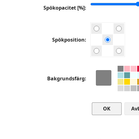
Spökopacitet [%]
Spökposition
Bakgrundsfärg
Av