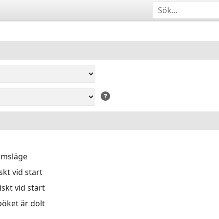
ärmsläge
kt vid start
skt vid start
öket är dolt