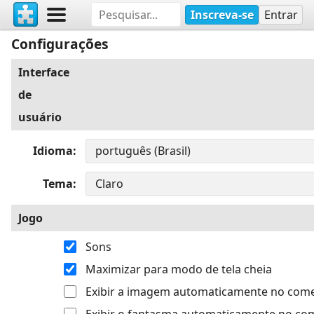
Inscreva-se
Entrar
Configurações
Interface
de
usuário
Idioma
Tema
Jogo
Sons
Maximizar para modo de tela cheia
Exibir a imagem automaticamente no com
Exibir o fantasma automaticamente no co