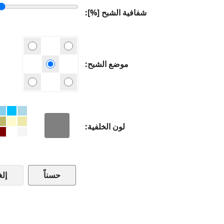
شفافية الشبح [%]
موضع الشبح
لون الخلفية
إلغ