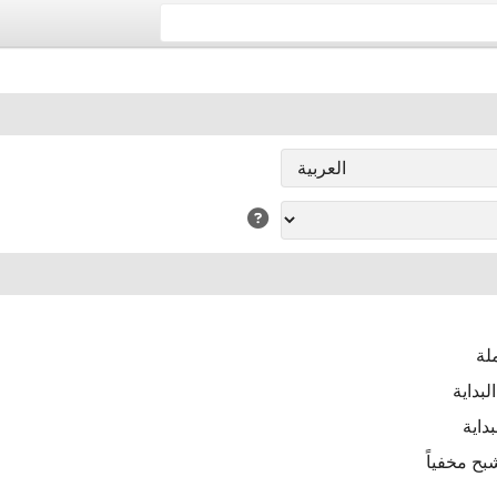
لة
بداية
داية
ح مخفياً