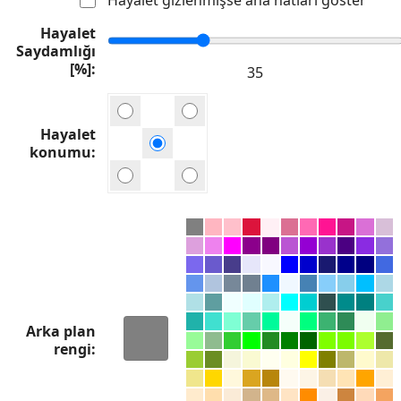
Hayalet
Saydamlığı
[%]
Hayalet
konumu
Arka plan
rengi