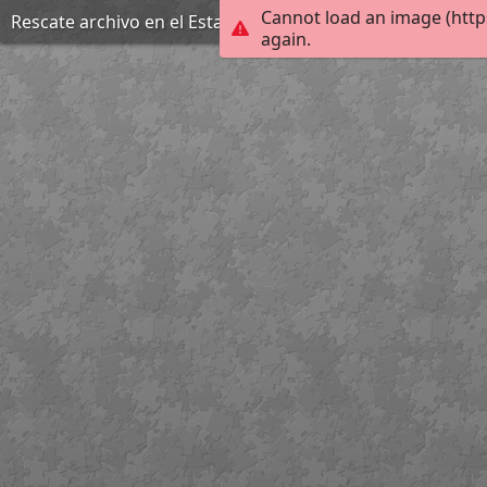
Cannot load an image (http
Rescate archivo en el Estado de Oaxaca
again.