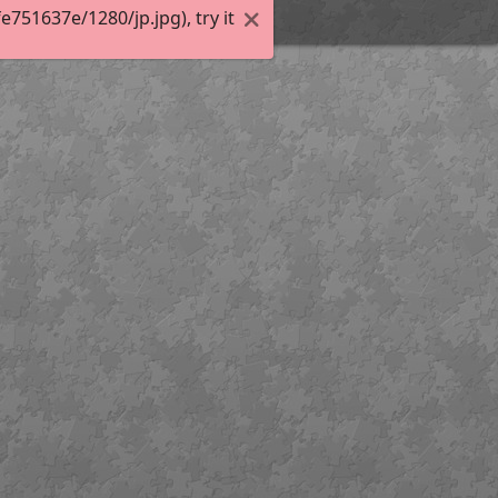
51637e/1280/jp.jpg), try it