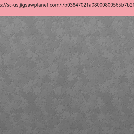
s://sc-us.jigsawplanet.com/i/b03847021a08000800565b7b2fe7