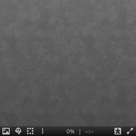
0%
|
--:--