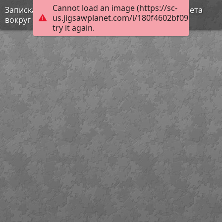
Cannot load an image (https://sc-
Записка Юрия Гагарина, написанная после полета
us.jigsawplanet.com/i/180f4602bf09b004002d
вокруг Земли
try it again.