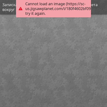
Cannot load an image (https://sc-
Записка Юрия Гагарина, написанная после полета
us.jigsawplanet.com/i/180f4602bf09b004002d
вокруг Земли
try it again.