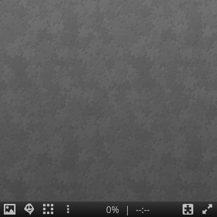
0%
|
--:--