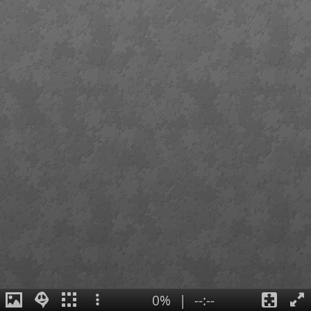
0%
|
--:--