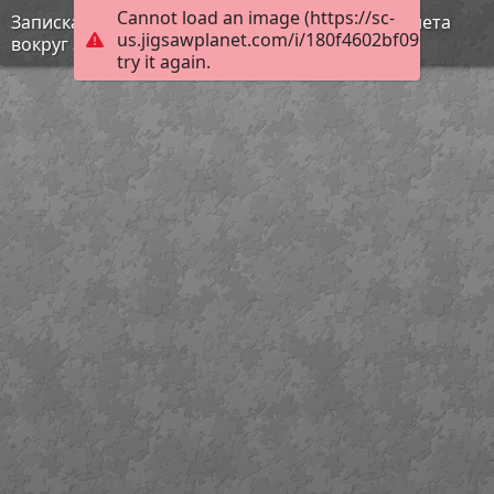
Cannot load an image (https://sc-
Записка Юрия Гагарина, написанная после полета
us.jigsawplanet.com/i/180f4602bf09b004002d
вокруг Земли
try it again.