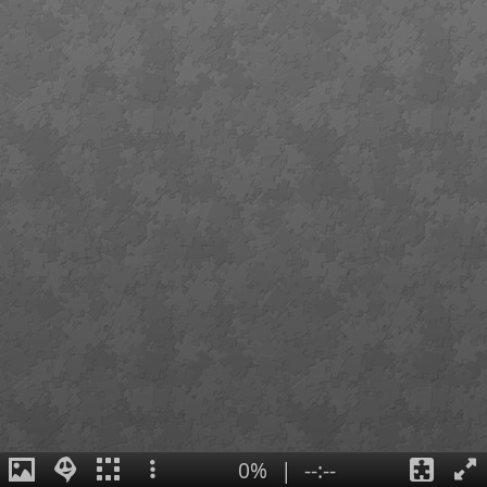
0%
|
--:--