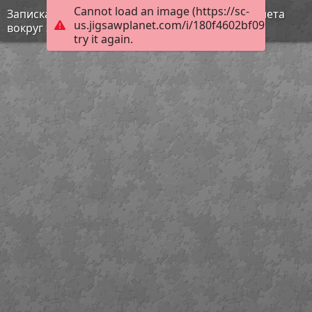
Cannot load an image (https://sc-
Записка Юрия Гагарина, написанная после полета
us.jigsawplanet.com/i/180f4602bf09b004002d
вокруг Земли
try it again.