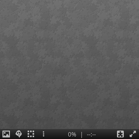
0%
|
--:--