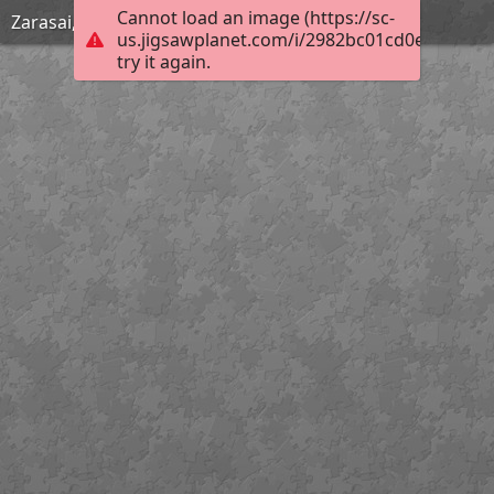
Cannot load an image (https://sc-
Zarasai, Šiaulių gatvė iš viršaus
us.jigsawplanet.com/i/2982bc01cd0e0008002f
try it again.