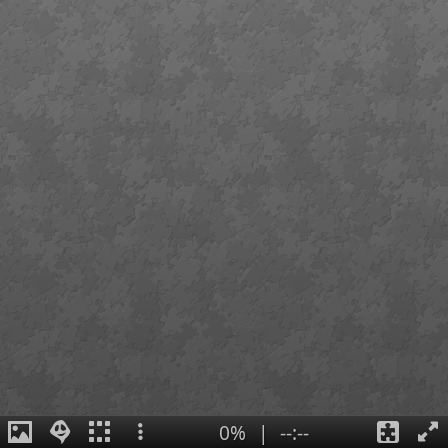
0%
|
--:--