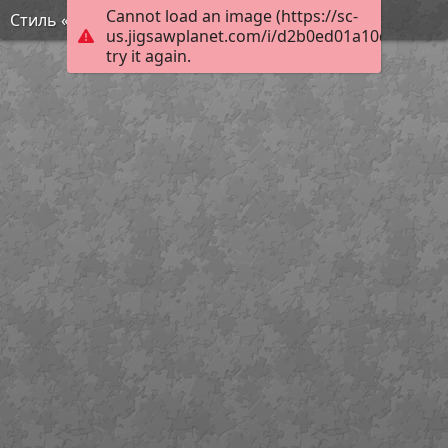
Cannot load an image (https://sc-
Стиль «Мимолётное виденье»
us.jigsawplanet.com/i/d2b0ed01a10d000800d
try it again.