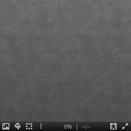
0%
|
--:--