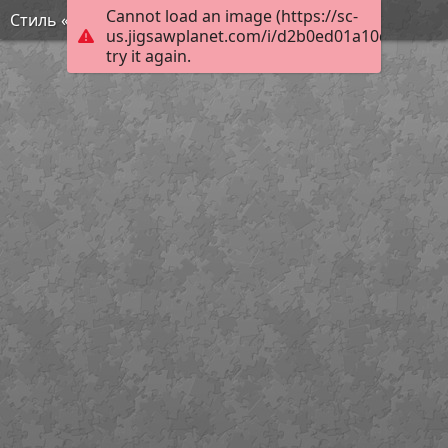
Cannot load an image (https://sc-
Стиль «Мимолётное виденье»
us.jigsawplanet.com/i/d2b0ed01a10d000800d
try it again.