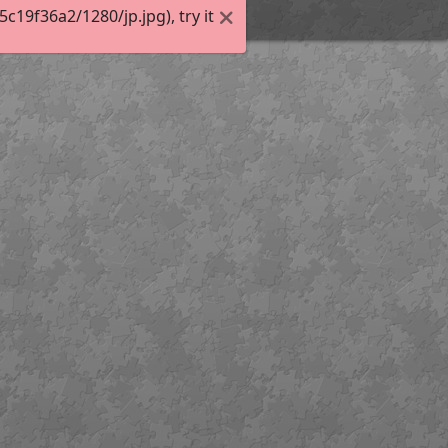
19f36a2/1280/jp.jpg), try it