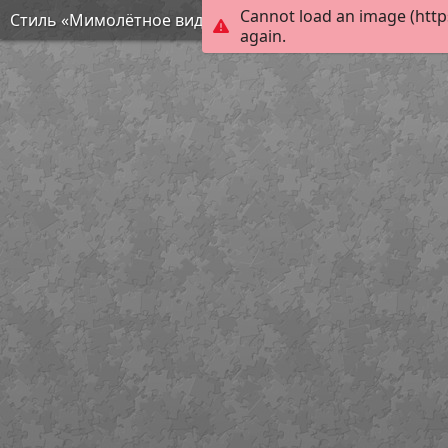
Cannot load an image (http
Стиль «Мимолётное виденье»
again.