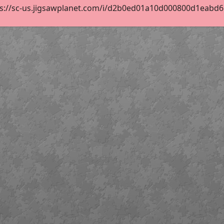
s://sc-us.jigsawplanet.com/i/d2b0ed01a10d000800d1eabd65c