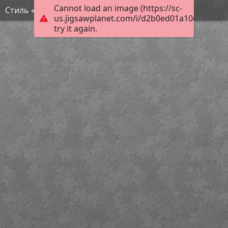
Cannot load an image (https://sc-
Стиль «Мимолётное виденье»
us.jigsawplanet.com/i/d2b0ed01a10d000800d
try it again.