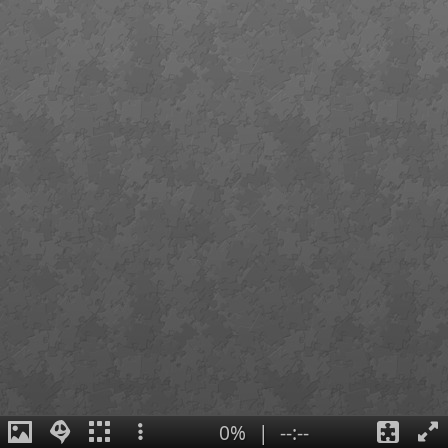
0%
|
--:--