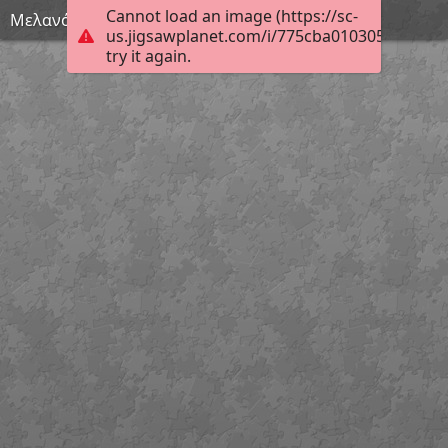
Cannot load an image (https://sc-
Μελανόμορφη λήκυθος με σκηνή συμποσίου
us.jigsawplanet.com/i/775cba010305ad02004
try it again.