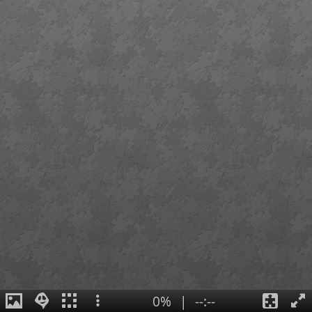
0%
|
--:--