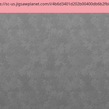
s://sc-us.jigsawplanet.com/i/4b6d3401d202b00400db6b2fb82