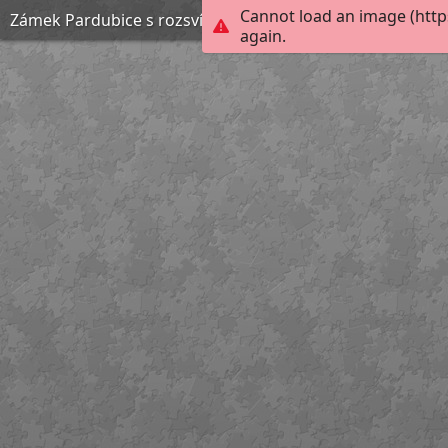
Cannot load an image (http
Zámek Pardubice s rozsvíceným vánočním stromečkem
again.