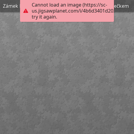
Cannot load an image (https://sc-
Zámek Pardubice s rozsvíceným vánočním stromečkem
us.jigsawplanet.com/i/4b6d3401d202b00400d
try it again.