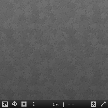
0%
|
--:--