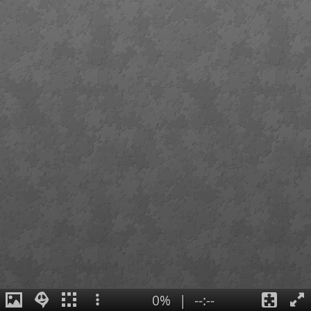
0%
|
--:--