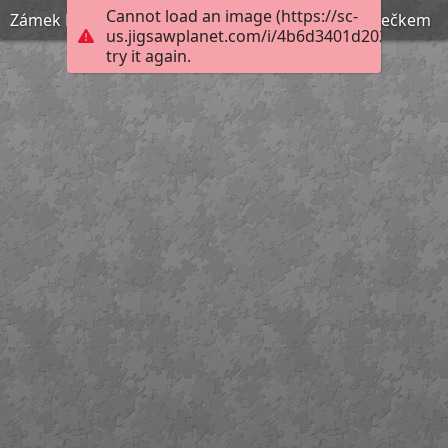
Cannot load an image (https://sc-
Zámek Pardubice s rozsvíceným vánočním stromečkem
us.jigsawplanet.com/i/4b6d3401d202b00400d
try it again.