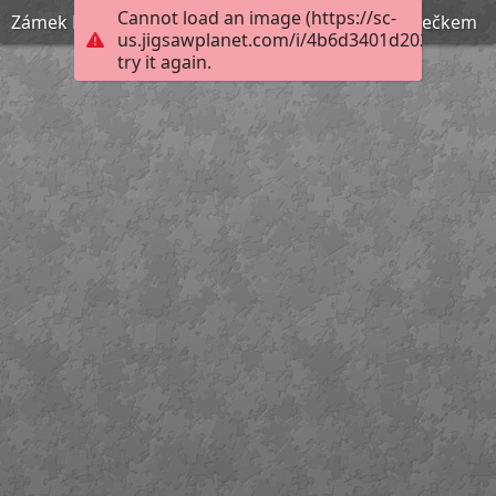
Cannot load an image (https://sc-
Zámek Pardubice s rozsvíceným vánočním stromečkem
us.jigsawplanet.com/i/4b6d3401d202b00400d
try it again.