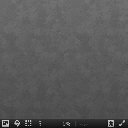
0%
|
--:--