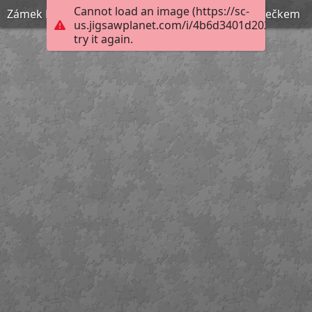
Cannot load an image (https://sc-
Zámek Pardubice s rozsvíceným vánočním stromečkem
us.jigsawplanet.com/i/4b6d3401d202b00400d
try it again.