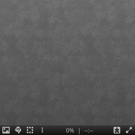
0%
|
--:--