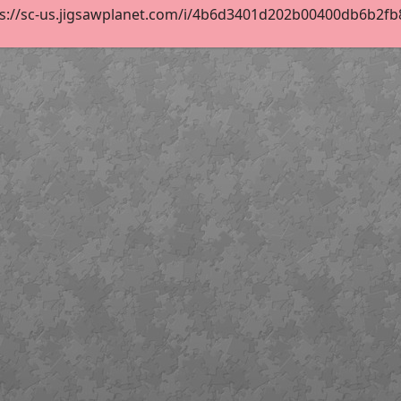
s://sc-us.jigsawplanet.com/i/4b6d3401d202b00400db6b2fb82