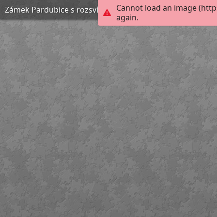
Cannot load an image (http
Zámek Pardubice s rozsvíceným vánočním stromečkem
again.