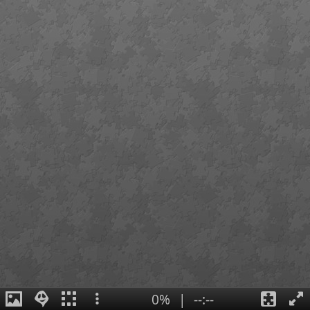
0%
|
--:--