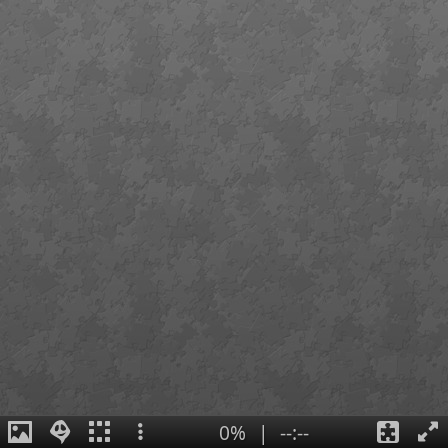
0%
|
--:--