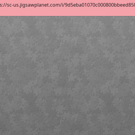
s://sc-us.jigsawplanet.com/i/9d5eba01070c000800bbeed85064