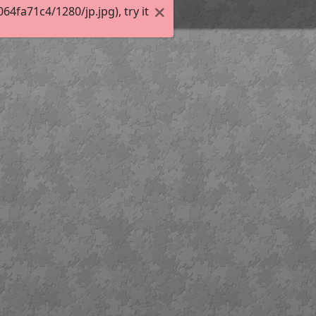
fa71c4/1280/jp.jpg), try it