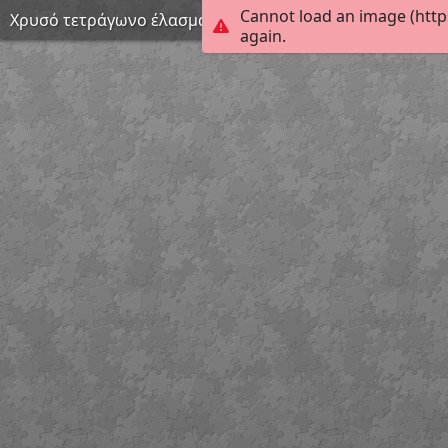
Cannot load an image (http
Χρυσό τετράγωνο έλασμα με έκτυπη παράσταση γρύπα
again.